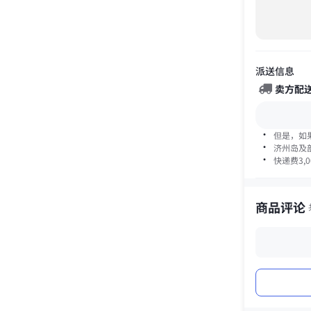
派送信息
卖方配
·
但是，如
·
济州岛及部
·
快递费
3,
商品评论