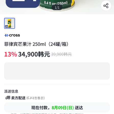
1
/
1
菲律宾芒果汁 250ml（24罐/箱）
13
%
34,900
韩元
39,900
韩元
派送信息
卖方配送
(
CJ대한통운
)
现在付款，
8月09日(日)
送达