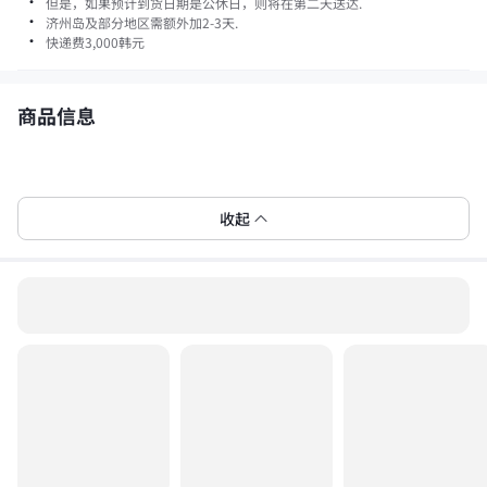
·
但是，如果预计到货日期是公休日，则将在第二天送达.
·
济州岛及部分地区需额外加2-3天.
·
快递费
3,000
韩元
商品信息
收起