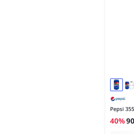
Pepsi 35
40
%
9