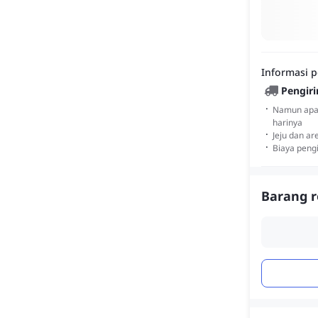
Informasi 
Pengiri
·
Namun apab
harinya
·
Jeju dan a
·
Biaya peng
Barang r