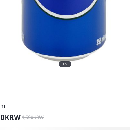
1
/
2
5ml
00
KRW
1,500
KRW