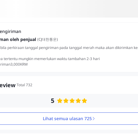
pengiriman
man oleh penjual
(
CJ대한통운
)
ila perkiraan tanggal pengiriman pada tanggal merah maka akan dikirimkan k
rea tertentu mungkin memerlukan waktu tambahan 2-3 hari
iriman
3,000
KRW
eview
Total 732
5
Lihat semua ulasan 725