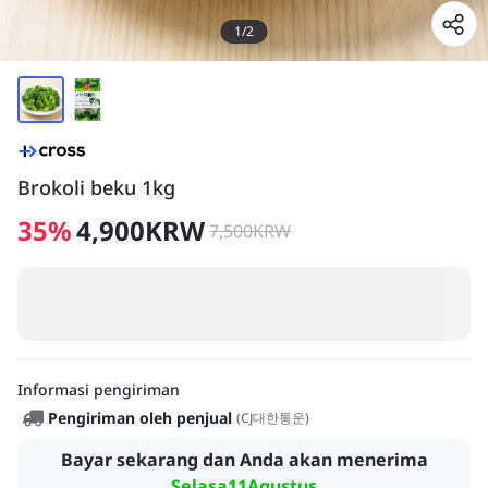
1
/
2
Brokoli beku 1kg
35
%
4,900
KRW
7,500
KRW
Informasi pengiriman
Pengiriman oleh penjual
(
CJ대한통운
)
Bayar sekarang dan Anda akan menerima
Selasa11Agustus