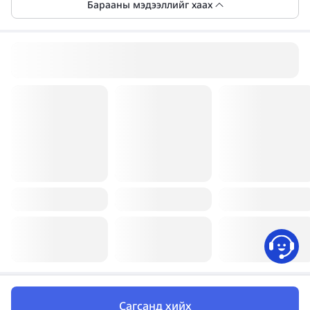
Барааны мэдээллийг хаах
Сагсанд хийх