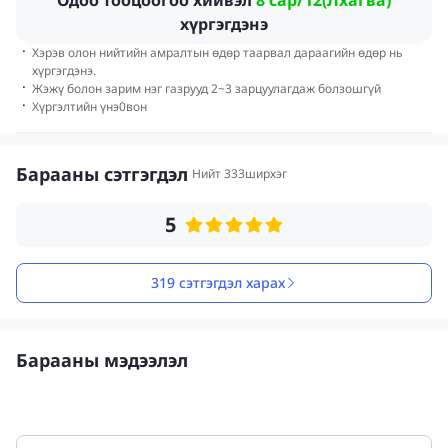
Одоо тооцоогоо хийвэл
8 сар/12(Лхагва)
хүргэгдэнэ
·
Хэрэв олон нийтийн амралтын өдөр таарвал дараагийн өдөр нь
хүргэгдэнэ.
·
Жэжү болон зарим нэг газрууд 2~3 зарцуулагдаж болзошгүй
·
Хүргэлтийн үнэ
0
вон
Барааны сэтгэгдэл
Нийт 333ширхэг
5
319 сэтгэгдэл харах
Барааны мэдээлэл