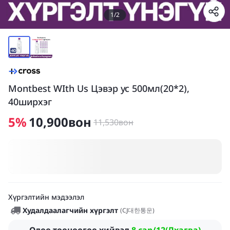
1
/
2
Montbest WIth Us Цэвэр ус 500мл(20*2),
40ширхэг
5
%
10,900
вон
11,530
вон
Хүргэлтийн мэдээлэл
Худалдаалагчийн хүргэлт
(
CJ대한통운
)