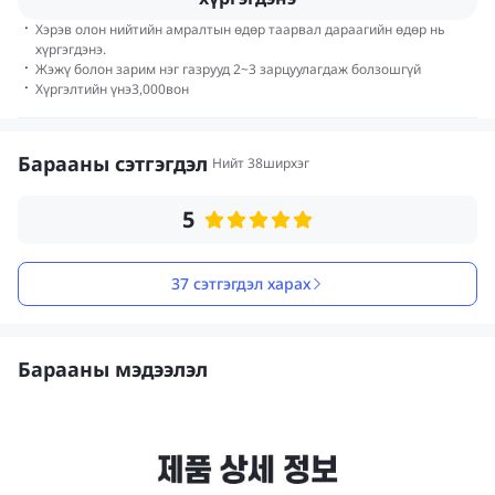
·
Хэрэв олон нийтийн амралтын өдөр таарвал дараагийн өдөр нь
хүргэгдэнэ.
·
Жэжү болон зарим нэг газрууд 2~3 зарцуулагдаж болзошгүй
·
Хүргэлтийн үнэ
3,000
вон
Барааны сэтгэгдэл
Нийт 38ширхэг
5
37 сэтгэгдэл харах
Барааны мэдээлэл