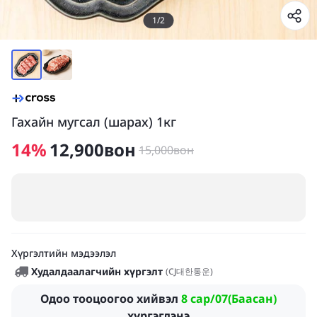
1
/
2
Гахайн мугсал (шарах) 1кг
14
%
12,900
вон
15,000
вон
Хүргэлтийн мэдээлэл
Худалдаалагчийн хүргэлт
(
CJ대한통운
)
Одоо тооцоогоо хийвэл
8 сар/07(Баасан)
хүргэгдэнэ