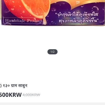
1
/
2
ट) १३० ग्राम साबुन
500
KRW
4,000
KRW