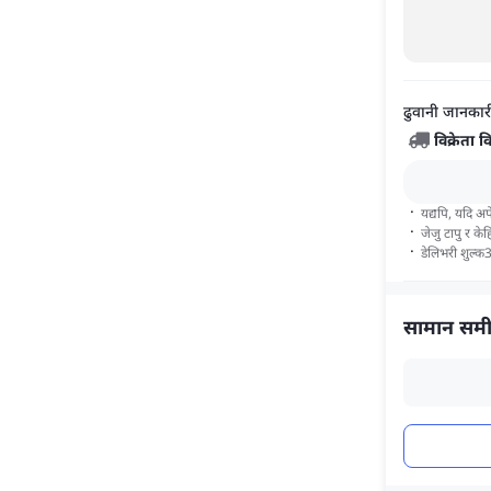
ढुवानी जानकार
विक्रेता 
·
यद्यपि, यदि अप
·
जेजु टापु र केहि
·
डेलिभरी शुल्क
सामान समीक