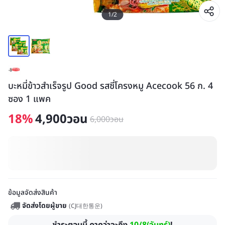
1
/
2
บะหมี่ข้าวสำเร็จรูป Good รสซี่โครงหมู Acecook 56 ก. 4
ซอง 1 แพค
18
%
4,900
วอน
6,000
วอน
ข้อมูลจัดส่งสินค้า
จัดส่งโดยผู้ขาย
(
CJ대한통운
)